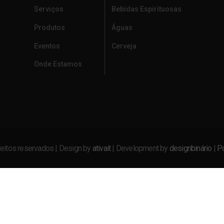
Serviços
Bebidas Espirituosas
Produtos
Águas
Eventos
Cerveja
Onde Estamos
eitos reservados | Design by
ativait
| Development by
designbinário
|
Po