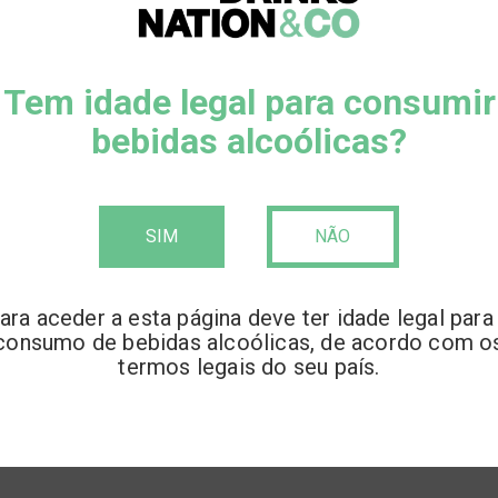
Tem idade legal para consumir
bebidas alcoólicas?
SIM
NÃO
a Abasolo, Ivan Saldaña põe em pratica receitas milenares do po
ara aceder a esta página deve ter idade legal para
mpo, na globalização. A Nixtamalização é uma técnica de cozedu
consumo de bebidas alcoólicas, de acordo com o
velar aromas e sabores mais complexos. O milho Cacahuazintle é
termos legais do seu país.
 que após a sua destilação dá origem a este licor único, onde a t
s técnicas. Com o exótico sabor de milho torrado, cremoso e d
ecos torrados.