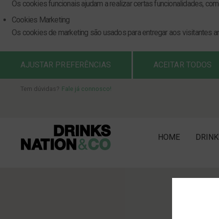
Os cookies funcionais ajudam a realizar certas funcionalidades, com
Cookies Marketing
Os cookies de marketing são usados para entregar aos visitantes an
AJUSTAR PREFERÊNCIAS
ACEITAR TODOS
Tem dúvidas?
Fale já connosco!
HOME
DRINK