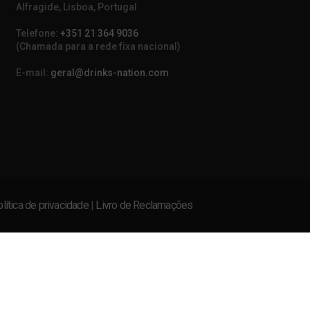
Alfragide, Lisboa, Portugal
Telefone:
+351 21 364 9036
(Chamada para a rede fixa nacional)
E-mail:
geral@drinks-nation.com
lítica de privacidade
|
Livro de Reclamações