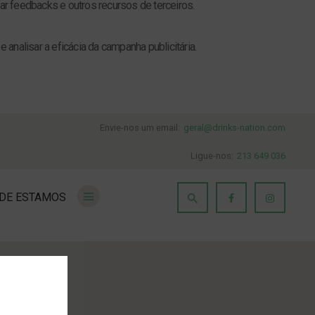
ar feedbacks e outros recursos de terceiros.
nalisar a eficácia da campanha publicitária.
Envie-nos um email:
geral@drinks-nation.com
Ligue-nos:
213 649 036
DE ESTAMOS