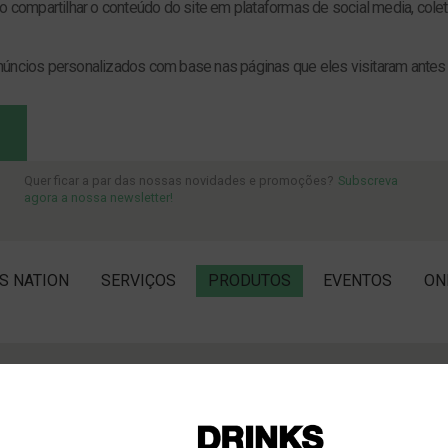
o compartilhar o conteúdo do site em plataformas de social media, colet
úncios personalizados com base nas páginas que eles visitaram antes e a
Quer ficar a par das nossas novidades e promoções?
Subscreva
agora a nossa newsletter!
S NATION
SERVIÇOS
PRODUTOS
EVENTOS
ON
Nixta