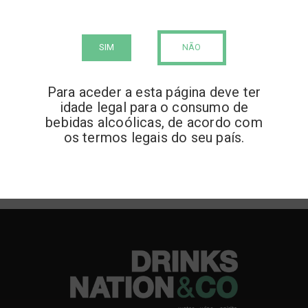
onde a tradição se mistura com as mais
modernas técnicas. Com o exótico
sabor de milho torrado, cremoso e
SIM
NÃO
doce na boca e com um final de frutos
secos torrados.
Para aceder a esta página deve ter
idade legal para o consumo de
bebidas alcoólicas, de acordo com
os termos legais do seu país.
Voltar atrás >